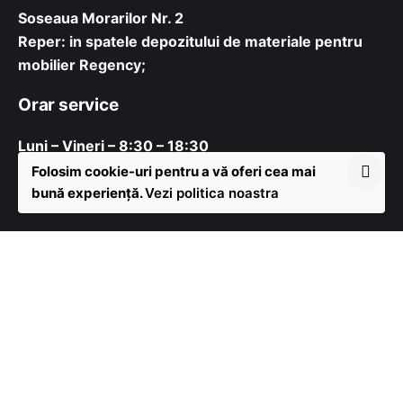
Soseaua Morarilor Nr. 2
Reper: in spatele depozitului de materiale pentru
mobilier Regency;
Orar service
Luni – Vineri – 8:30 – 18:30
Sambata – Duminica – Inchis
Folosim cookie-uri pentru a vă oferi cea mai
bună experiență.
Vezi politica noastra